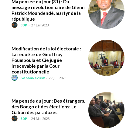
Ma pensée du jour (31) : Du
message révolutionnaire de Glenn
Patrick Moundendé, martyr de la
république
BDP
-
27 Juil 2023
Modification de la loi électorale :
La requête de Geoffroy
Foumboula et Cie jugée
irrecevable par la Cour
constitutionnelle
GabonReview
-
27 Juil 2023
Ma pensée du jour : Des étrangers,
des Bongo et des élections: Le
Gabon des paradoxes
BDP
-
24 Mai 2023