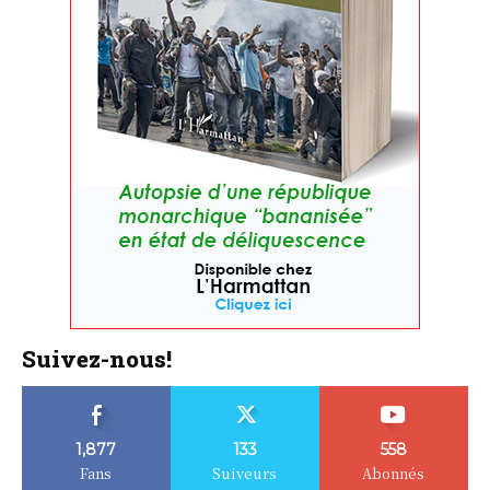
Suivez-nous!
1,877
133
558
Fans
Suiveurs
Abonnés