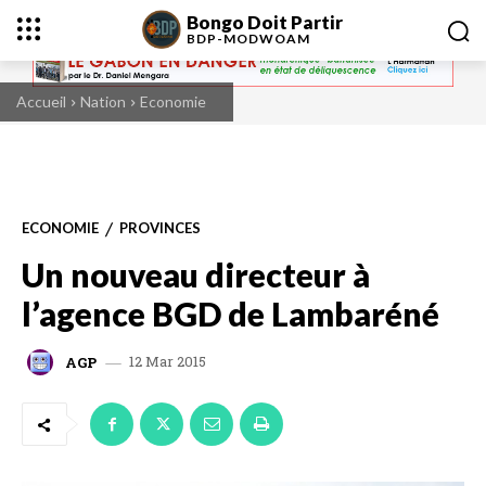
Bongo Doit Partir
BDP-
MODWOAM
Accueil
Nation
Economie
ECONOMIE
PROVINCES
Un nouveau directeur à
l’agence BGD de Lambaréné
12 Mar 2015
AGP