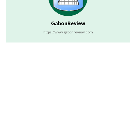
GabonReview
https://www.gabonreview.com