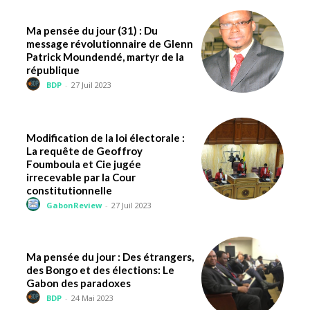
Ma pensée du jour (31) : Du
message révolutionnaire de Glenn
Patrick Moundendé, martyr de la
république
BDP
-
27 Juil 2023
Modification de la loi électorale :
La requête de Geoffroy
Foumboula et Cie jugée
irrecevable par la Cour
constitutionnelle
GabonReview
-
27 Juil 2023
Ma pensée du jour : Des étrangers,
des Bongo et des élections: Le
Gabon des paradoxes
BDP
-
24 Mai 2023