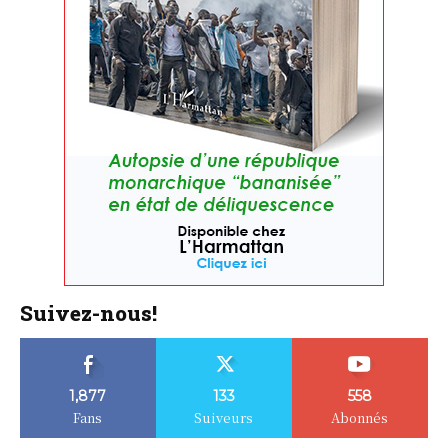
Suivez-nous!
1,877
133
558
Fans
Suiveurs
Abonnés