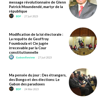
message révolutionnaire de Glenn
Patrick Moundendé, martyr de la
république
BDP
-
27 Juil 2023
Modification de la loi électorale :
La requête de Geoffroy
Foumboula et Cie jugée
irrecevable par la Cour
constitutionnelle
GabonReview
-
27 Juil 2023
Ma pensée du jour : Des étrangers,
des Bongo et des élections: Le
Gabon des paradoxes
BDP
-
24 Mai 2023