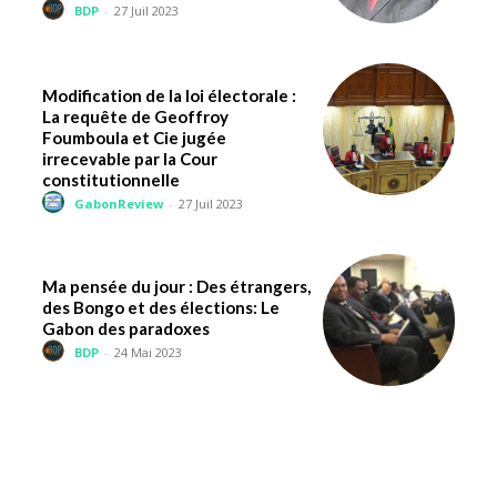
BDP
-
27 Juil 2023
Modification de la loi électorale :
La requête de Geoffroy
Foumboula et Cie jugée
irrecevable par la Cour
constitutionnelle
GabonReview
-
27 Juil 2023
Ma pensée du jour : Des étrangers,
des Bongo et des élections: Le
Gabon des paradoxes
BDP
-
24 Mai 2023