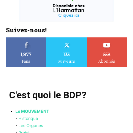
Suivez-nous!
1,877
133
558
Fans
Suiveurs
Abonnés
C'est quoi le BDP?
Le MOUVEMENT
-
Historique
-
Les Organes
-
Projet