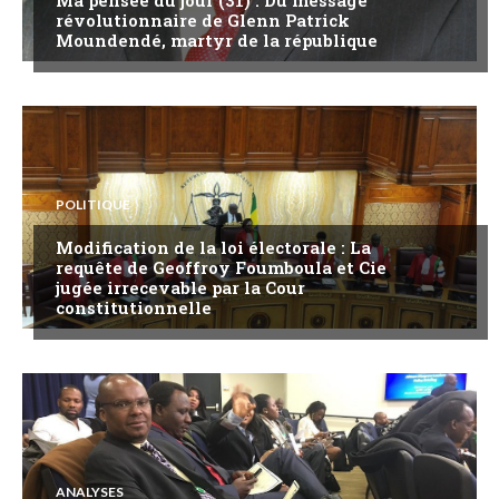
Ma pensée du jour (31) : Du message
révolutionnaire de Glenn Patrick
Moundendé, martyr de la république
POLITIQUE
Modification de la loi électorale : La
requête de Geoffroy Foumboula et Cie
jugée irrecevable par la Cour
constitutionnelle
ANALYSES