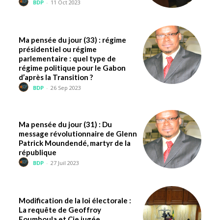
BDP
-
11 Oct 2023
Ma pensée du jour (33) : régime
présidentiel ou régime
parlementaire : quel type de
régime politique pour le Gabon
d’après la Transition ?
BDP
-
26 Sep 2023
Ma pensée du jour (31) : Du
message révolutionnaire de Glenn
Patrick Moundendé, martyr de la
république
BDP
-
27 Juil 2023
Modification de la loi électorale :
La requête de Geoffroy
Foumboula et Cie jugée