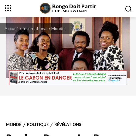
Bongo Doit Partir
BDP-
MODWOAM
Accueil
International
Monde
Clan. Omar Bongo en 1989. Derrière lui, Ali et, à droite, Pascaline, ex-épouse
de Jean Ping. © Bobby Holland / MPTV / Bureau233
MONDE
POLITIQUE
RÉVÉLATIONS