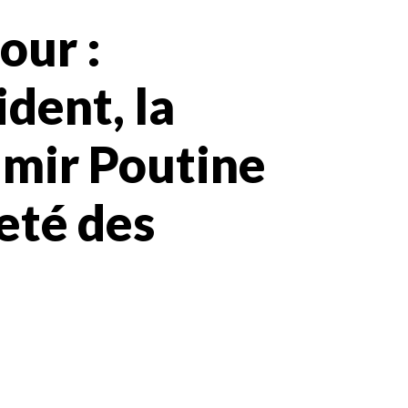
our :
ident, la
imir Poutine
eté des