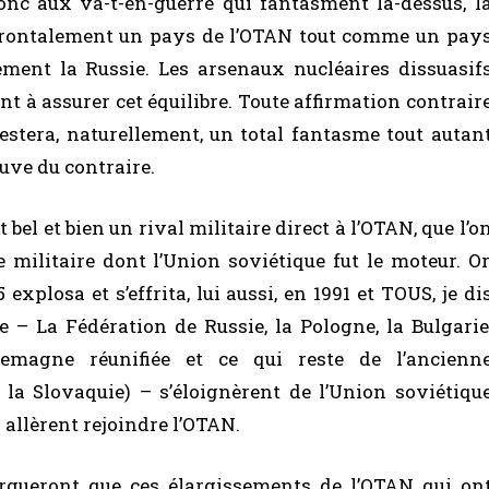
onc aux va-t-en-
guerre
qui fantasment là-dessus, l
 frontalement un pays de l’OTAN tout comme un pay
ement la Russie. Les arsenaux nucléaires dissuasif
t à assurer cet équilibre. Toute affirmation contrair
stera, naturellement, un total fantasme tout autan
euve du contraire.
t bel et bien un rival militaire direct à l’OTAN, que l’o
e militaire dont l’Union soviétique fut le moteur. Or
xplosa et s’effrita, lui aussi, en 1991 et TOUS, je di
ie – La Fédération de Russie, la Pologne, la Bulgarie
llemagne réunifiée et ce qui reste de l’ancienn
la Slovaquie) – s’éloignèrent de l’Union soviétiqu
n allèrent rejoindre l’OTAN.
 argueront que ces élargissements de l’OTAN qui on