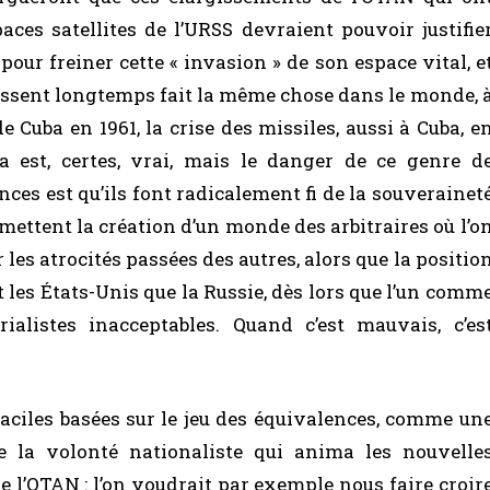
ces satellites de l’URSS devraient pouvoir justifie
pour freiner cette « invasion » de son espace vital, e
 eussent longtemps fait la même chose dans le monde, 
e Cuba en 1961, la crise des missiles, aussi à Cuba, e
la est, certes, vrai, mais le danger de ce genre d
ces est qu’ils font radicalement fi de la souverainet
mettent la création d’un monde des arbitraires où l’o
r les atrocités passées des autres, alors que la positio
 les États-Unis que la Russie, dès lors que l’un comm
ialistes inacceptables. Quand c’est mauvais, c’es
faciles basées sur le jeu des équivalences, comme un
e la volonté nationaliste qui anima les nouvelle
re l’OTAN : l’on voudrait par exemple nous faire croir