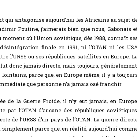
t qui antagonise aujourd’hui les Africains au sujet d
adimir Poutine, j’aimerais bien que nous, Gabonais e
u moment où l’Union soviétique, dès 1988, connaît se
désintégration finale en 1991, ni l’OTAN ni les US
ntre l’URSS ou ses républiques satellites en Europe. L
ne fut donc jamais directe, mais toujours, généralement
 lointains, parce que, en Europe même, il y a toujour
immédiate que personne n’a jamais osé franchir.
 de la Guerre Froide, il n’y eut jamais, en Europe
te par l’OTAN d’aucune des républiques soviétiques
ecte de l’URSS d’un pays de l’OTAN. La guerre direct
out simplement parce que, en réalité, aujourd’hui comm