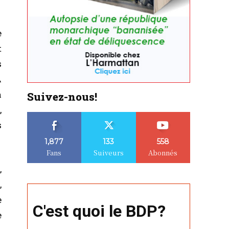
e
t
s
A
a
Suivez-nous!
,
s
1,877
133
558
Fans
Suiveurs
Abonnés
,
,
e
C'est quoi le BDP?
e