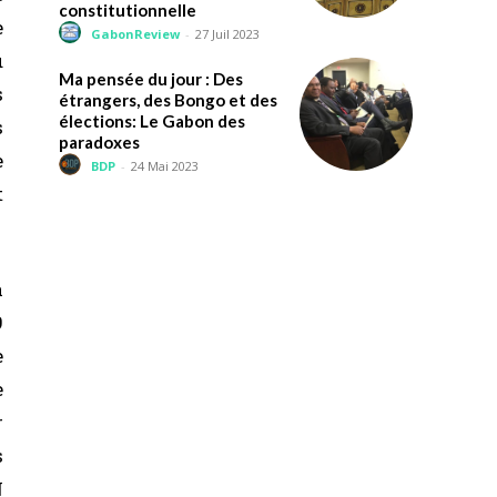
constitutionnelle
e
GabonReview
-
27 Juil 2023
u
Ma pensée du jour : Des
s
étrangers, des Bongo et des
élections: Le Gabon des
s
paradoxes
e
BDP
-
24 Mai 2023
t
a
9
e
e
r
s
N