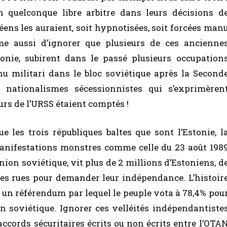
n quelconque libre arbitre dans leurs décisions d
éens les auraient, soit hypnotisées, soit forcées man
ême aussi d’ignorer que plusieurs de ces ancienne
stonie, subirent dans le passé plusieurs occupation
nu militari dans le bloc soviétique après la Second
s nationalismes sécessionnistes qui s’exprimèren
ours de l’URSS étaient comptés !
ue les trois républiques baltes que sont l’Estonie, l
manifestations monstres comme celle du 23 août 198
nion soviétique, vit plus de 2 millions d’Estoniens, d
les rues pour demander leur indépendance. L’histoir
nt un référendum par lequel le peuple vota à 78,4% pou
ion soviétique. Ignorer ces velléités indépendantiste
accords sécuritaires écrits ou non écrits entre l’OTA