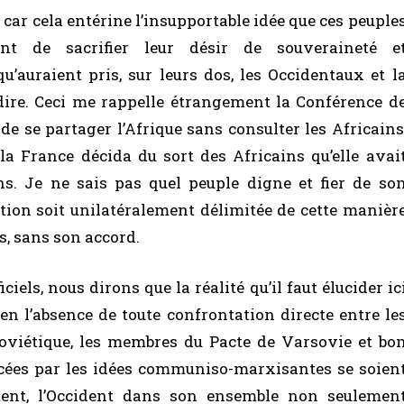
ue car cela entérine l’insupportable idée que ces peuple
nt de sacrifier leur désir de souveraineté e
u’auraient pris, sur leurs dos, les Occidentaux et l
 dire. Ceci me rappelle étrangement la Conférence d
de se partager l’Afrique sans consulter les Africains
 la France décida du sort des Africains qu’elle avai
ns. Je ne sais pas quel peuple digne et fier de so
tion soit unilatéralement délimitée de cette manièr
és, sans son accord.
iels, nous dirons que la réalité qu’il faut élucider ic
ue, en l’absence de toute confrontation directe entre le
soviétique, les membres du Pacte de Varsovie et bo
cées par les idées communiso-marxisantes se soien
ment, l’Occident dans son ensemble non seulemen