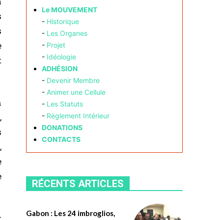
a
Le MOUVEMENT
s
-
Historique
s
-
Les Organes
e
-
Projet
-
Idéologie
t
ADHÉSION
-
Devenir Membre
-
Animer une Cellule
n
-
Les Statuts
,
-
Règlement Intérieur
DONATIONS
s
CONTACTS
,
e
e
RÉCENTS ARTICLES
Gabon : Les 24 imbroglios,
t