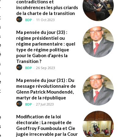
contradictions et
r
incohérences les plus criards
de la charte de la transition
t
BDP
-
11 Oct 2023
à
Ma pensée du jour (33) :
n
régime présidentiel ou
régime parlementaire : quel
e
type de régime politique
é
pour le Gabon d’après la
Transition ?
n
BDP
-
26 Sep 2023
n
Ma pensée du jour (31) : Du
e
message révolutionnaire de
t
Glenn Patrick Moundendé,
martyr de la république
BDP
-
27 Juil 2023
e
Modification de la loi
électorale : La requête de
s
Geoffroy Foumboula et Cie
jugée irrecevable par la Cour
e