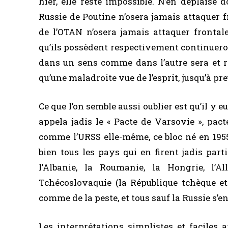
hier, elle reste impossible.
N’en déplaise d
Russie de Poutine n’osera jamais attaquer
de l’OTAN n’osera jamais attaquer frontal
qu’ils possèdent respectivement continueron
dans un sens comme dans l’autre sera et re
qu’une maladroite vue de l’esprit, jusqu’à pr
Ce que l’on semble aussi oublier est qu’il y eu
appela jadis le « Pacte de Varsovie », pact
comme l’URSS elle-même, ce bloc né en 1955 e
bien tous les pays qui en firent jadis part
l’Albanie, la Roumanie, la Hongrie, l’A
Tchécoslovaquie (la République tchèque et 
comme de la peste, et tous sauf la Russie s’e
Les interprétations simplistes et faciles