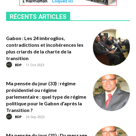
RÉCENTS ARTICLES
Gabon : Les 24 imbroglios,
contradictions et incohérences les
plus criards de la charte de la
transition
BDP
-
11 Oct 2023
Ma pensée du jour (33) : régime
présidentiel ou régime
parlementaire : quel type de régime
politique pour le Gabon d’après la
Transition ?
BDP
-
26 Sep 2023
Ma pensée du jour (31) : Du message