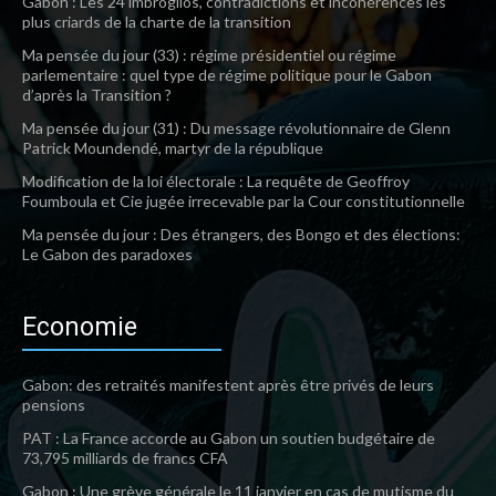
Gabon : Les 24 imbroglios, contradictions et incohérences les
plus criards de la charte de la transition
Ma pensée du jour (33) : régime présidentiel ou régime
parlementaire : quel type de régime politique pour le Gabon
d’après la Transition ?
Ma pensée du jour (31) : Du message révolutionnaire de Glenn
Patrick Moundendé, martyr de la république
Modification de la loi électorale : La requête de Geoffroy
Foumboula et Cie jugée irrecevable par la Cour constitutionnelle
Ma pensée du jour : Des étrangers, des Bongo et des élections:
Le Gabon des paradoxes
Economie
Gabon: des retraités manifestent après être privés de leurs
pensions
PAT : La France accorde au Gabon un soutien budgétaire de
73,795 milliards de francs CFA
Gabon : Une grève générale le 11 janvier en cas de mutisme du