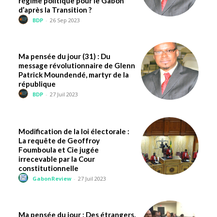
régime politique pour le Gabon
d’après la Transition ?
BDP
-
26 Sep 2023
Ma pensée du jour (31) : Du
message révolutionnaire de Glenn
Patrick Moundendé, martyr de la
république
BDP
-
27 Juil 2023
Modification de la loi électorale :
La requête de Geoffroy
Foumboula et Cie jugée
irrecevable par la Cour
constitutionnelle
GabonReview
-
27 Juil 2023
Ma pensée du jour : Des étrangers,