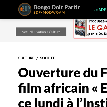
Bongo Doit Partir
Le BDP
BDP-
MODWOAM
Accueil
Nation
Culture
CULTURE
SOCIÉTÉ
Ouverture du F
film africain « 
ce lundi à l’Ins