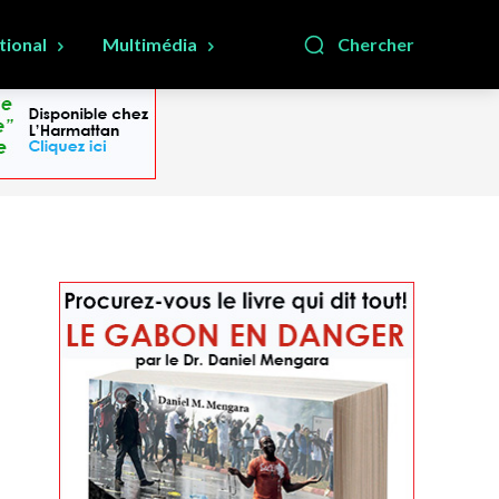
tional
Multimédia
Chercher