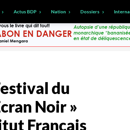
Actus BDP
Nation
Dossiers
Interna
estival du
Ecran Noir »
titut Français