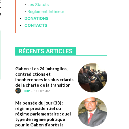
t
-
Les Statuts
r
-
Règlement Intérieur
s
DONATIONS
CONTACTS
RÉCENTS ARTICLES
Gabon : Les 24 imbroglios,
contradictions et
incohérences les plus criards
de la charte de la transition
BDP
-
11 Oct 2023
Ma pensée du jour (33) :
régime présidentiel ou
régime parlementaire : quel
type de régime politique
pour le Gabon d’après la