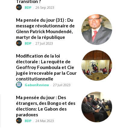
Transition ?
BDP
-
26 Sep 2023
Ma pensée du jour (31) : Du
message révolutionnaire de
Glenn Patrick Moundendé,
martyr de la république
BDP
-
27 Juil 2023
Modification de la loi
électorale : La requête de
Geoffroy Foumboula et Cie
jugée irrecevable par la Cour
constitutionnelle
GabonReview
-
27 Juil 2023
Ma pensée du jour : Des
étrangers, des Bongo et des
élections: Le Gabon des
paradoxes
BDP
-
24 Mai 2023