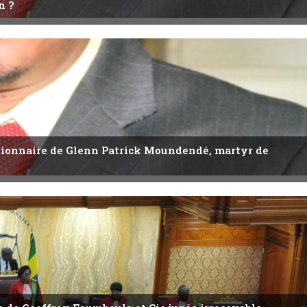
n ?
utionnaire de Glenn Patrick Moundendé, martyr de