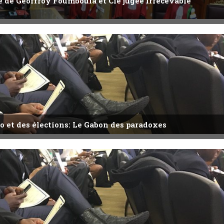
ête de Geoffroy Foumboula et Cie jugée irrecevable
o et des élections: Le Gabon des paradoxes