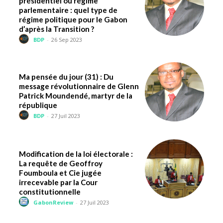
présidentiel ou régime
parlementaire : quel type de
régime politique pour le Gabon
d’après la Transition ?
BDP
-
26 Sep 2023
Ma pensée du jour (31) : Du
message révolutionnaire de Glenn
Patrick Moundendé, martyr de la
république
BDP
-
27 Juil 2023
Modification de la loi électorale :
La requête de Geoffroy
Foumboula et Cie jugée
irrecevable par la Cour
constitutionnelle
GabonReview
-
27 Juil 2023