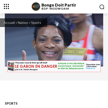
Bongo Doit Partir
BDP-
MODWOAM
Accueil
Nation
Sports
Ruddy Zang-Milama était la meilleure chance gabonaise aux JO de Londres. ©
DR
SPORTS