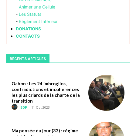
-
Animer une Cellule
-
Les Statuts
-
Règlement Intérieur
DONATIONS
CONTACTS
RÉCENTS ARTICLES
Gabon : Les 24 imbroglios,
contradictions et incohérences
les plus criards de la charte de la
transition
BDP
-
11 Oct 2023
Ma pensée du jour (33) : régime