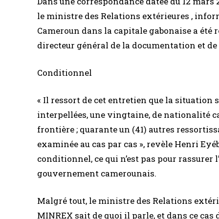
Dans une correspondance datée du 12 mars 20
le ministre des Relations extérieures , info
Cameroun dans la capitale gabonaise a été 
directeur général de la documentation et de 
Conditionnel
« Il ressort de cet entretien que la situatio
interpellées, une vingtaine, de nationalité 
frontière ; quarante un (41) autres ressortis
examinée au cas par cas », revèle Henri Eyéb
conditionnel, ce qui n’est pas pour rassurer l
gouvernement camerounais.
Malgré tout, le ministre des Relations extérie
MINREX sait de quoi il parle, et dans ce cas 