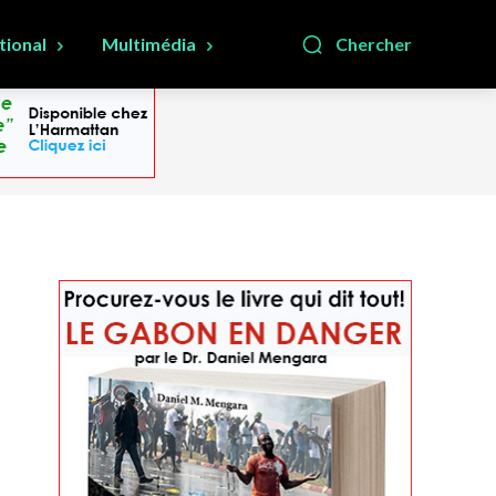
tional
Multimédia
Chercher