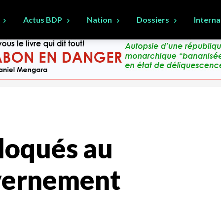
Actus BDP
Nation
Dossiers
Interna
loqués au
vernement