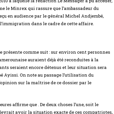
10 à laquelle la rédaction Le Messager a pu accéder,
rme le Minrex qui rassure que l’ambassadeur du
reçu en audience par le général Michel Andjembé,
l’immigration dans le cadre de cette affaire.
n se présente comme suit : sur environ cent personnes
camerounaise auraient déjà été reconduites à la
sants seraient encore détenus et leur situation sera
é Ayissi. On note au passage l’utilisation du
’opinion sur la maîtrise de ce dossier par le
ures affirme que . De deux choses l’une, soit le
devrait avoir la situation exacte de ces compatriotes,