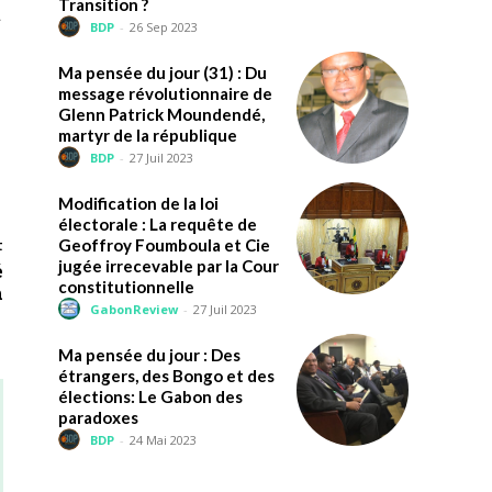
Transition ?
t
BDP
-
26 Sep 2023
Ma pensée du jour (31) : Du
message révolutionnaire de
Glenn Patrick Moundendé,
martyr de la république
BDP
-
27 Juil 2023
Modification de la loi
électorale : La requête de
Geoffroy Foumboula et Cie
t
jugée irrecevable par la Cour
é
constitutionnelle
n
GabonReview
-
27 Juil 2023
Ma pensée du jour : Des
étrangers, des Bongo et des
élections: Le Gabon des
paradoxes
BDP
-
24 Mai 2023